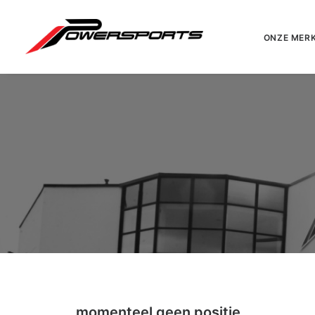
ONZE MER
momenteel geen positie
.